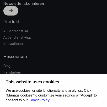
Newsletter abonnieren
Produkt
Außendienst-KI
Außendienst-App
Integrationen
Ressourcen
Blog
Fallstudien
This website uses cookies
Unternehmen
We use cookies for site functionality and analytics. Click
Über uns
"Manage cookies" to customize your settings or "Accept" to
consent to our
Cookie Policy.
Proaktiver Vertrieb
Jobs