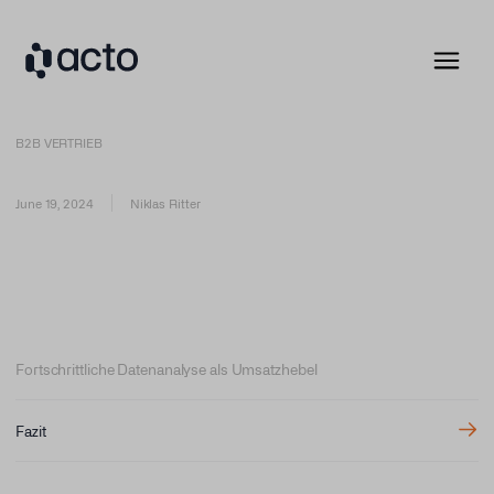
B2B VERTRIEB
June 19, 2024
Niklas Ritter
Fortschrittliche Datenanalyse als Umsatzhebel
Fazit