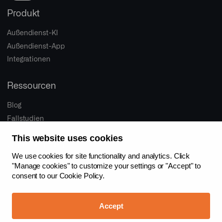
Produkt
Außendienst-KI
Außendienst-App
Integrationen
Ressourcen
Blog
Fallstudien
This website uses cookies
Unternehmen
We use cookies for site functionality and analytics. Click
Über uns
"Manage cookies" to customize your settings or "Accept" to
consent to our
Cookie Policy.
Proaktiver Vertrieb
Jobs
Accept