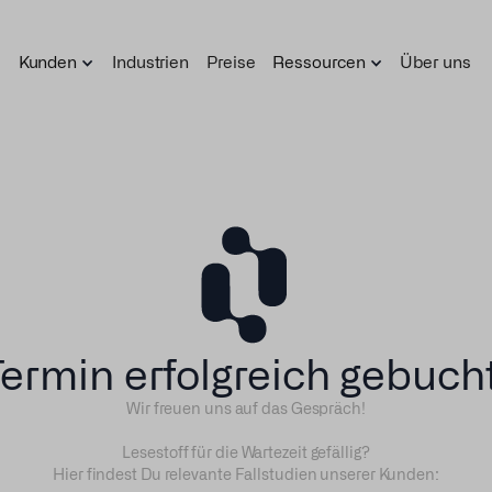
Kunden
Industrien
Preise
Ressourcen
Über uns
Termin erfolgreich gebucht
Wir freuen uns auf das Gespräch!
Lesestoff für die Wartezeit gefällig?
Hier findest Du relevante Fallstudien unserer Kunden: