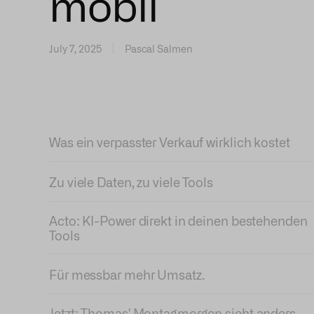
mobil
July 7, 2025
Pascal Salmen
Was ein verpasster Verkauf wirklich kostet
Zu viele Daten, zu viele Tools
Acto: KI-Power direkt in deinen bestehenden
Tools
Für messbar mehr Umsatz.
Jetzt: Thomas' Montagmorgen sieht anders