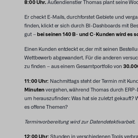
8:00 Uhr.
Außendienstler Thomas plant seine Wo
Er checkt E-Mails, durchforstet Gebiete und ver
finden, klickt er sich durch BI-Dashboards mit Bes
gut –
bei seinen 140 B- und C-Kunden wird es sc
Einen Kunden entdeckt er, der mit seinen Bestell
Wettbewerb abgewandert. Für die anderen versuch
zu finden – aus einem Gesamtportfolio von
30.000
11:00 Uhr:
Nachmittags steht der Termin mit Kundi
Minuten
vergehen, während Thomas durch ERP-Da
um herauszufinden: Was hat sie zuletzt gekauft?
es offene Themen?
Terminvorbereitung wird zur Datendetektivarbeit.
12:00 Uhr:
Stunden in verschiedenen Tools verbrac