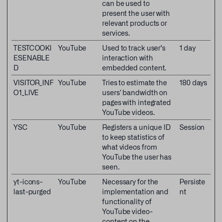
can be used to
present the user with
relevant products or
services.
TESTCOOKI
YouTube
Used to track user’s
1 day
ESENABLE
interaction with
D
embedded content.
VISITOR_INF
YouTube
Tries to estimate the
180 days
O1_LIVE
users' bandwidth on
pages with integrated
YouTube videos.
YSC
YouTube
Registers a unique ID
Session
to keep statistics of
what videos from
YouTube the user has
seen.
yt-icons-
YouTube
Necessary for the
Persiste
last-purged
implementation and
nt
functionality of
YouTube video-
content on the