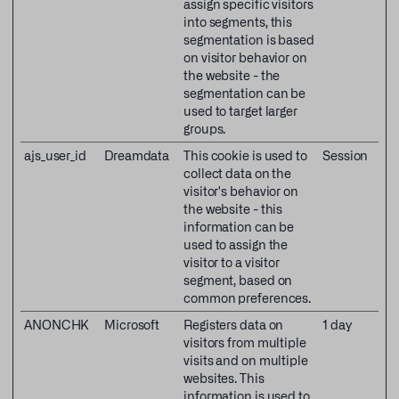
assign specific visitors
into segments, this
segmentation is based
on visitor behavior on
the website - the
segmentation can be
used to target larger
groups.
ajs_user_id
Dreamdata
This cookie is used to
Session
collect data on the
visitor's behavior on
the website - this
information can be
used to assign the
visitor to a visitor
segment, based on
common preferences.
ANONCHK
Microsoft
Registers data on
1 day
visitors from multiple
visits and on multiple
websites. This
information is used to