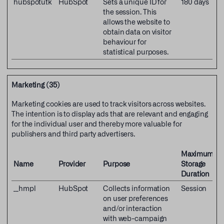
hubspotutk
HubSpot
Sets a unique ID for
180 days
the session. This
allows the website to
obtain data on visitor
behaviour for
statistical purposes.
Marketing (35)
Marketing cookies are used to track visitors across websites.
The intention is to display ads that are relevant and engaging
for the individual user and thereby more valuable for
publishers and third party advertisers.
Maximum
Name
Provider
Purpose
Storage
Duration
__hmpl
HubSpot
Collects information
Session
on user preferences
and/or interaction
with web-campaign