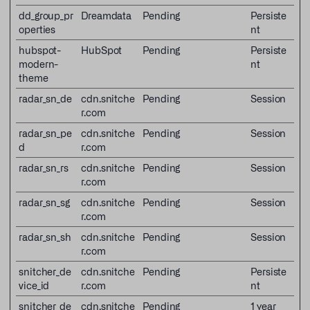
dd_group_pr
Dreamdata
Pending
Persiste
operties
nt
hubspot-
HubSpot
Pending
Persiste
modern-
nt
theme
radar_sn_de
cdn.snitche
Pending
Session
r.com
radar_sn_pe
cdn.snitche
Pending
Session
d
r.com
radar_sn_rs
cdn.snitche
Pending
Session
r.com
radar_sn_sg
cdn.snitche
Pending
Session
r.com
radar_sn_sh
cdn.snitche
Pending
Session
r.com
snitcher_de
cdn.snitche
Pending
Persiste
vice_id
r.com
nt
snitcher_de
cdn.snitche
Pending
1 year