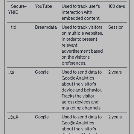
__Secure-
YouTube
Used to track user’s
180 days
YNID
interaction with
embedded content.
__tld__
Dreamdata
Used to track visitors
Session
on multiple websites,
in order to present
relevant
advertisement based
on the visitor's
preferences.
_ga
Google
Used to send data to
2 years
Google Analytics
about the visitor's
device and behavior.
Tracks the visitor
across devices and
marketing channels.
_ga_#
Google
Used to send data to
2 years
Google Analytics
about the visitor's