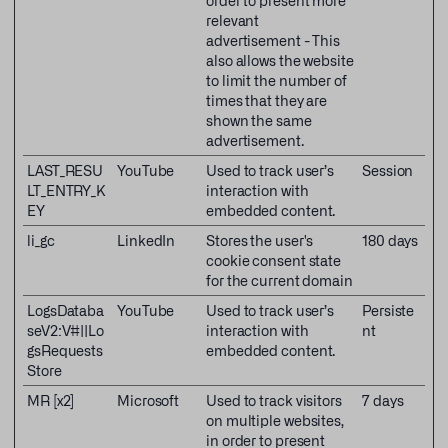
relevant
advertisement - This
also allows the website
to limit the number of
times that they are
shown the same
advertisement.
LAST_RESU
YouTube
Used to track user’s
Session
LT_ENTRY_K
interaction with
EY
embedded content.
li_gc
LinkedIn
Stores the user's
180 days
cookie consent state
for the current domain
LogsDataba
YouTube
Used to track user’s
Persiste
seV2:V#||Lo
interaction with
nt
gsRequests
embedded content.
Store
MR [x2]
Microsoft
Used to track visitors
7 days
on multiple websites,
in order to present