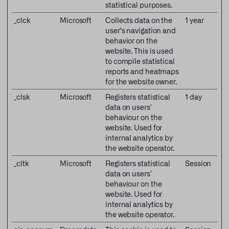
statistical purposes.
_clck
Microsoft
Collects data on the
1 year
user’s navigation and
behavior on the
website. This is used
to compile statistical
reports and heatmaps
for the website owner.
_clsk
Microsoft
Registers statistical
1 day
data on users'
behaviour on the
website. Used for
internal analytics by
the website operator.
_cltk
Microsoft
Registers statistical
Session
data on users'
behaviour on the
website. Used for
internal analytics by
the website operator.