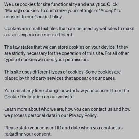
We use cookies for site functionality and analytics. Click
"Manage cookies" to customize your settings or "Accept" to
consent to our
Cookie Policy.
Cookies are small text files that can be used by websites to make
a user's experience more efficient.
The law states that we can store cookies on your device if they
are strictly necessary for the operation of this site. For all other
types of cookies we need your permission.
This site uses different types of cookies. Some cookies are
placed by third party services that appear on our pages.
You can at any time change or withdraw your consent from the
Cookie Declaration on our website.
Learn more about who we are, how you can contact us and how
we process personal data in our Privacy Policy.
Please state your consent ID and date when you contact us
regarding your consent.