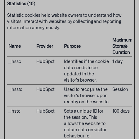
Statistics (10)
Statistic cookies help website owners to understand how
visitors interact with websites by collecting and reporting
information anonymously.
Maximum
Name
Provider
Purpose
Storage
Duration
__hssc
HubSpot
Identifies if the cookie
1 day
data needs to be
updated in the
visitor's browser.
__hssrc
HubSpot
Used to recognise the
Session
visitor's browser upon
reentry on the website.
__hstc
HubSpot
Sets a unique ID for
180 days
the session. This
allows the website to
obtain data on visitor
behaviour for