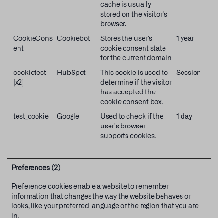
cache is usually
stored on the visitor’s
browser.
CookieCons
Cookiebot
Stores the user's
1 year
ent
cookie consent state
for the current domain
cookietest
HubSpot
This cookie is used to
Session
[x2]
determine if the visitor
has accepted the
cookie consent box.
test_cookie
Google
Used to check if the
1 day
user's browser
supports cookies.
Preferences (2)
Preference cookies enable a website to remember
information that changes the way the website behaves or
looks, like your preferred language or the region that you are
in.