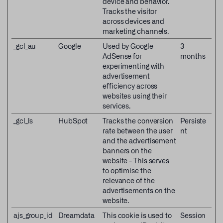
device and behavior.
Tracks the visitor
across devices and
marketing channels.
_gcl_au
Google
Used by Google
3
AdSense for
months
experimenting with
advertisement
efficiency across
websites using their
services.
_gcl_ls
HubSpot
Tracks the conversion
Persiste
rate between the user
nt
and the advertisement
banners on the
website - This serves
to optimise the
relevance of the
advertisements on the
website.
ajs_group_id
Dreamdata
This cookie is used to
Session