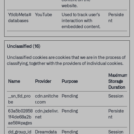
website.
YtIdbMeta#
YouTube
Used to track user’s
Persiste
databases
interaction with
nt
embedded content.
Unclassified (16)
Unclassified cookies are cookies that we are in the process of
classifying, together with the providers of individual cookies.
Maximum
Name
Provider
Purpose
Storage
Duration
__sn_tld_pro
cdn.snitche
Pending
Session
be
r.com
63a5b02858
cdn.jsdelivr.
Pending
Persiste
1f4de68a2b
net
nt
ae58#pages
dd_group_id
Dreamdata
Pending
Session