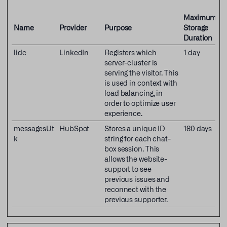
Maximum
Name
Provider
Purpose
Storage
Duration
lidc
LinkedIn
Registers which
1 day
server-cluster is
serving the visitor. This
is used in context with
load balancing, in
order to optimize user
experience.
messagesUt
HubSpot
Stores a unique ID
180 days
k
string for each chat-
box session. This
allows the website-
support to see
previous issues and
reconnect with the
previous supporter.