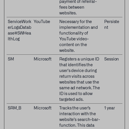
payment of referral-
fees between
websites.
ServiceWork
YouTube
Necessary for the
Persiste
erLogsDatab
implementation and
nt
ase#SWHea
functionality of
lthLog
YouTube video-
content on the
website.
SM
Microsoft
Registers a unique ID
Session
that identifies the
user's device during
return visits across
websites that use the
same ad network. The
ID is used to allow
targeted ads.
SRM_B
Microsoft
Tracks the user’s
1 year
interaction with the
website’s search-bar-
function. This data