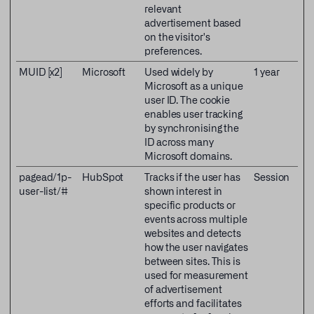
relevant
advertisement based
on the visitor's
preferences.
MUID [x2]
Microsoft
Used widely by
1 year
Microsoft as a unique
user ID. The cookie
enables user tracking
by synchronising the
ID across many
Microsoft domains.
pagead/1p-
HubSpot
Tracks if the user has
Session
user-list/#
shown interest in
specific products or
events across multiple
websites and detects
how the user navigates
between sites. This is
used for measurement
of advertisement
efforts and facilitates