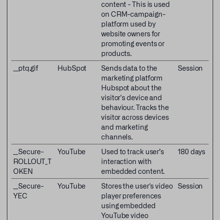
content - This is used
on CRM-campaign-
platform used by
website owners for
promoting events or
products.
__ptq.gif
HubSpot
Sends data to the
Session
marketing platform
Hubspot about the
visitor's device and
behaviour. Tracks the
visitor across devices
and marketing
channels.
__Secure-
YouTube
Used to track user’s
180 days
ROLLOUT_T
interaction with
OKEN
embedded content.
__Secure-
YouTube
Stores the user's video
Session
YEC
player preferences
using embedded
YouTube video