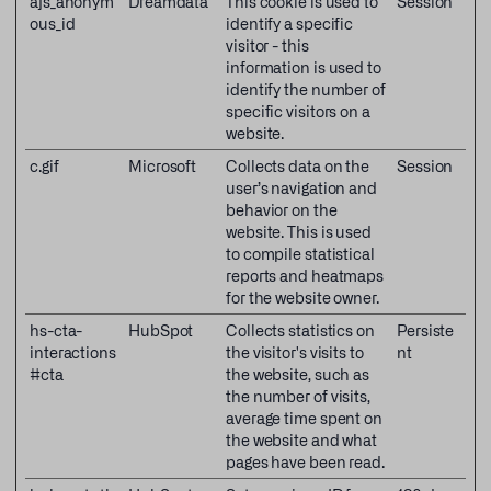
ajs_anonym
Dreamdata
This cookie is used to
Session
ous_id
identify a specific
visitor - this
information is used to
identify the number of
specific visitors on a
website.
c.gif
Microsoft
Collects data on the
Session
user’s navigation and
behavior on the
website. This is used
to compile statistical
reports and heatmaps
for the website owner.
hs-cta-
HubSpot
Collects statistics on
Persiste
interactions
the visitor's visits to
nt
#cta
the website, such as
the number of visits,
average time spent on
the website and what
pages have been read.