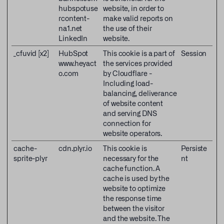
hubspotuse
website, in order to
rcontent-
make valid reports on
na1.net
the use of their
LinkedIn
website.
_cfuvid [x2]
HubSpot
This cookie is a part of
Session
www.heyact
the services provided
o.com
by Cloudflare -
Including load-
balancing, deliverance
of website content
and serving DNS
connection for
website operators.
cache-
cdn.plyr.io
This cookie is
Persiste
sprite-plyr
necessary for the
nt
cache function. A
cache is used by the
website to optimize
the response time
between the visitor
and the website. The