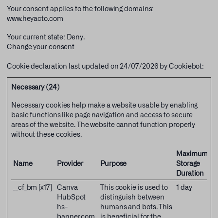
Your consent applies to the following domains:
www.heyacto.com
Your current state: Deny.
Change your consent
Cookie declaration last updated on 24/07/2026 by
Cookiebot
:
Necessary (24)
Necessary cookies help make a website usable by enabling
basic functions like page navigation and access to secure
areas of the website. The website cannot function properly
without these cookies.
Maximum
Name
Provider
Purpose
Storage
Duration
__cf_bm [x17]
Canva
This cookie is used to
1 day
HubSpot
distinguish between
hs-
humans and bots. This
banner.com
is beneficial for the