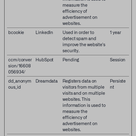
measure the
efficiency of
advertisement on
websites.
bcookie
LinkedIn
Used in order to
1 year
detect spam and
improve the website's
security.
ccm/conver
HubSpot
Pending
Session
sion/16608
056934/
dd_anonym
Dreamdata
Registers data on
Persiste
ous_id
visitors from multiple
nt
visits and on multiple
websites. This
information is used to
measure the
efficiency of
advertisement on
websites.