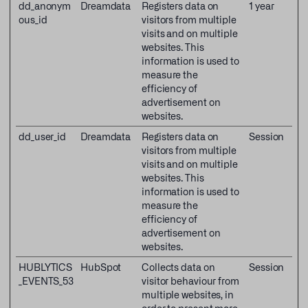
dd_anonym
Dreamdata
Registers data on
1 year
ous_id
visitors from multiple
visits and on multiple
websites. This
information is used to
measure the
efficiency of
advertisement on
websites.
dd_user_id
Dreamdata
Registers data on
Session
visitors from multiple
visits and on multiple
websites. This
information is used to
measure the
efficiency of
advertisement on
websites.
HUBLYTICS
HubSpot
Collects data on
Session
_EVENTS_53
visitor behaviour from
multiple websites, in
order to present more