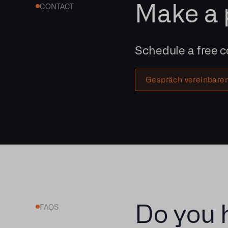
Make a 
CONTACT
Schedule a free c
Gespräch vereinbare
Do you 
FAQS