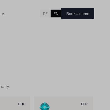
Book a demo
 us
DE
EN
eally.
ERP
ERP