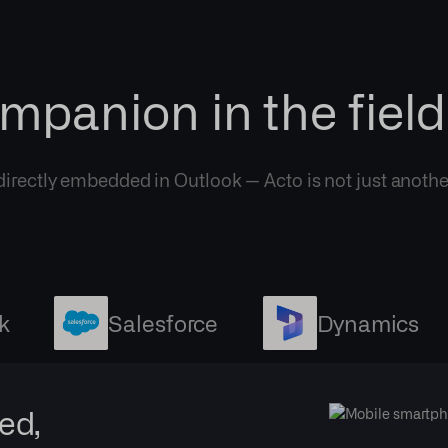
mpanion in the field
 directly embedded in Outlook — Acto is not just another
k
Salesforce
Dynamics
ed,