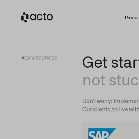
Produ
Get star
DATA SOURCES
not stuc
Don't worry: Implemen
Our clients go live wit