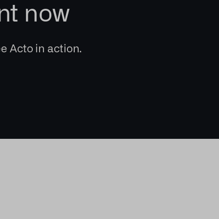
nt now
e Acto in action.
?