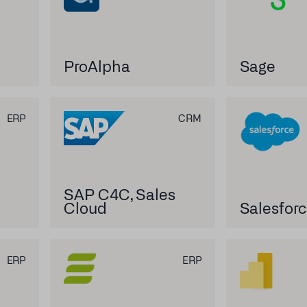
ProAlpha
Sage
ERP
CRM
SAP C4C, Sales
Cloud
Salesfor
ERP
ERP