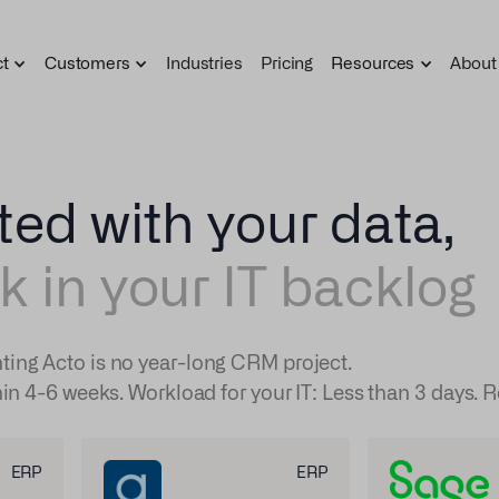
ct
Customers
Industries
Pricing
Resources
About
ted with your data,
k in your IT backlog
ting Acto is no year-long CRM project.
hin 4-6 weeks. Workload for your IT: Less than 3 days. R
ERP
ERP