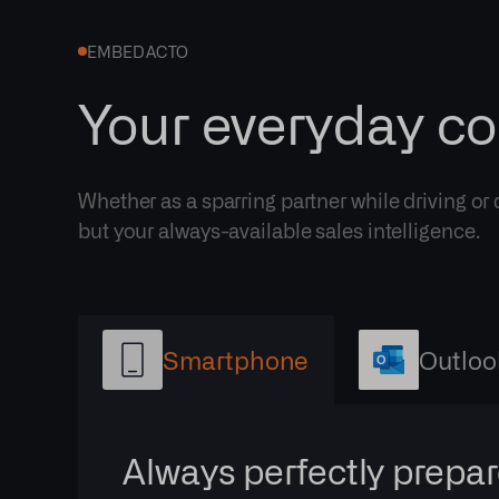
EMBED ACTO
Your everyday co
Whether as a sparring partner while driving or
but your always-available sales intelligence.
Smartphone
Outloo
Always perfectly prepar