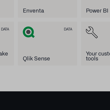
Enventa
Power BI
DATA
DATA
ake
Your cust
Qlik Sense
tools